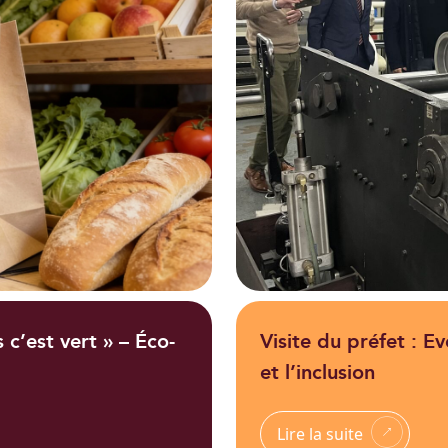
s c’est vert » – Éco-
Visite du préfet : E
et l’inclusion
Lire la suite