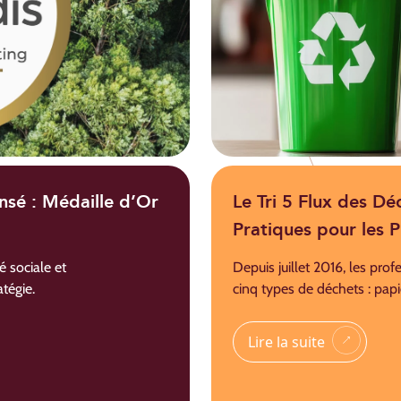
sé : Médaille d’Or
Le Tri 5 Flux des Dé
Pratiques pour les P
 sociale et
Depuis juillet 2016, les prof
tégie.
cinq types de déchets : papie
Lire la suite