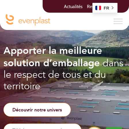
Actualités
Recrutement
FR
Apporter la meilleure
solution d’emballage
dans
le respect de tous et du
territoire
Previous
Next
Découvrir notre univers