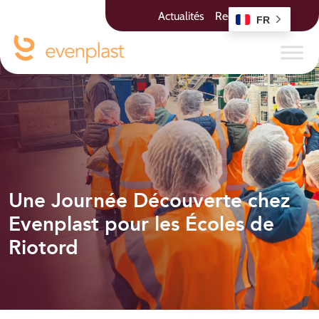
Actualités
Recrutement
FR
Une Journée Découverte chez
Evenplast pour les Écoles de
Riotord