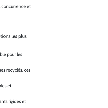
a concurrence et
ptions les plus
able pour les
ues recyclés, ces
les et
nts rigides et