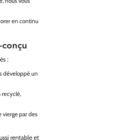
ue, nous vous
iorer en continu
o-conçu
ès :
ns développé un
 recyclé,
e vierge par des
ssi rentable et