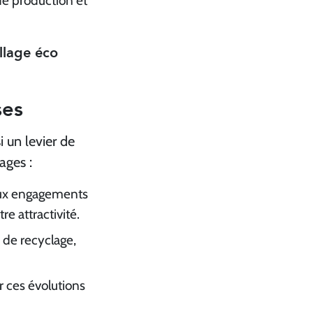
 de production et
lage éco
ses
 un levier de
ages :
aux engagements
re attractivité.
s de recyclage,
r ces évolutions