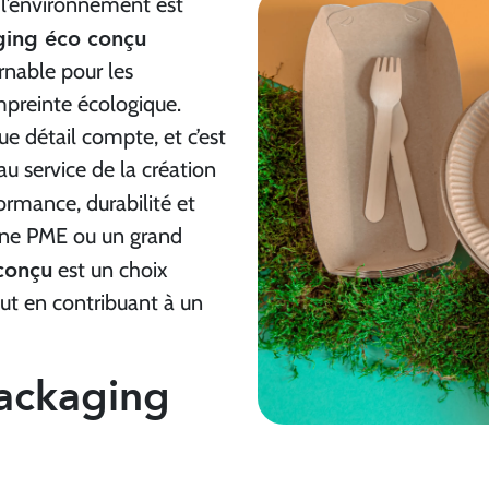
 l’environnement est
ing éco conçu
nable pour les
mpreinte écologique.
e détail compte, et c’est
u service de la création
formance, durabilité et
une PME ou un grand
conçu
est un choix
out en contribuant à un
ackaging