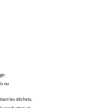
age.
és ou
itant les déchets.