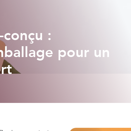
-conçu :
mballage pour un
rt