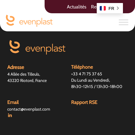
Auteur/autrice :
globule
Actualités
Recrutement
FR
Adresse
Téléphone
+33 4 71 75 37 65
4 Allée des Tilleuls,
Du Lundi au Vendredi,
43220 Riotord, France
8h30-12h15 / 13h30-18h00
Email
Rapport RSE
contact@evenplast.com